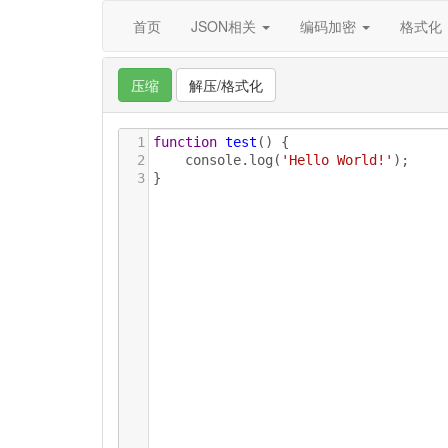
首页
JSON相关
编码加密
格式化
压缩
解压/格式化
1
function
test
() {
2
console
.
log
(
'Hello World!'
);
3
}